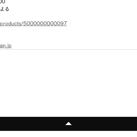
00
による
jp/products/5000000000097
an.jp