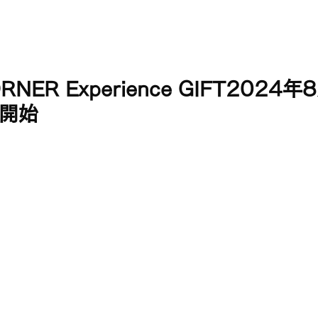
Concept
Category
Fromats
RNER Experience GIFT2024
売開始