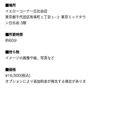
■場所
イエローコーナー日比谷店　
東京都千代田区有楽町１丁目１−２ 東京ミッドタウ
ン日比谷 3階
■所要時間
約60分
■持ち物
イメージの画像や絵、写真など
■価格
¥16,500(税込)
オプションにより追加料金が発生する場合がありま
す。
■ケースのお届け
4月中旬
店頭お受け取り、または配送でのお届けとなりま
す。
配送の場合は別途送料¥1,000(税込)がかかります。